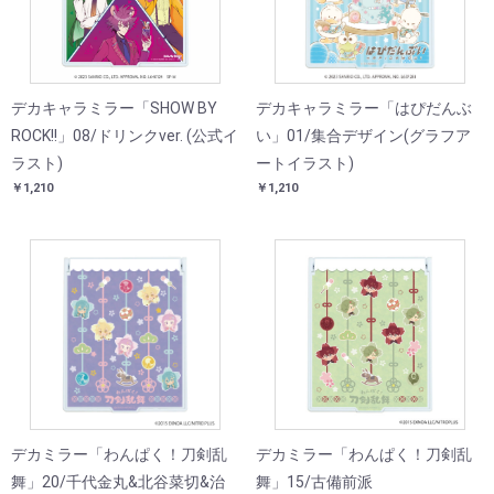
デカキャラミラー「SHOW BY
デカキャラミラー「はぴだんぶ
ROCK!!」08/ドリンクver. (公式イ
い」01/集合デザイン(グラフア
ラスト)
ートイラスト)
￥1,210
￥1,210
デカミラー「わんぱく！刀剣乱
デカミラー「わんぱく！刀剣乱
舞」20/千代金丸&北谷菜切&治
舞」15/古備前派