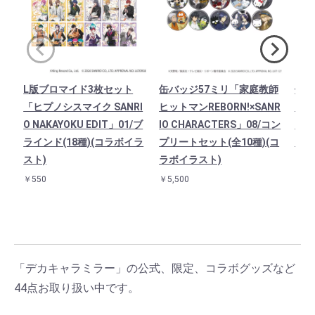
L版ブロマイド3枚セット
缶バッジ57ミリ「家庭教師
缶バ
「ヒプノシスマイク SANRI
ヒットマンREBORN!×SANR
ク S
O NAKAYOKU EDIT」01/ブ
IO CHARACTERS」08/コン
T」
ラインド(18種)(コラボイラ
プリートセット(全10種)(コ
(全
スト)
ラボイラスト)
￥4,9
￥550
￥5,500
「デカキャラミラー」の公式、限定、コラボグッズなど
44点お取り扱い中です。