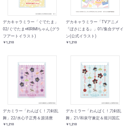
デカキャラミラー「ぐでたま」
デカキャラミラー「TVアニメ
02/ぐでたま×KIRIMIちゃん.(グラ
『ぼさにまる』」01/集合デザイ
フアートイラスト)
ン(公式イラスト)
￥1,210
￥1,210
デカミラー「わんぱく！刀剣乱
デカミラー「わんぱく！刀剣乱
舞」22/水心子正秀＆源清麿
舞」21/和泉守兼定＆堀川国広
￥1,210
￥1,210