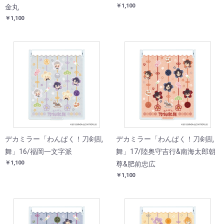
￥1,100
金丸
￥1,100
デカミラー「わんぱく！刀剣乱
デカミラー「わんぱく！刀剣乱
舞」16/福岡一文字派
舞」17/陸奥守吉行&南海太郎朝
￥1,100
尊&肥前忠広
￥1,100