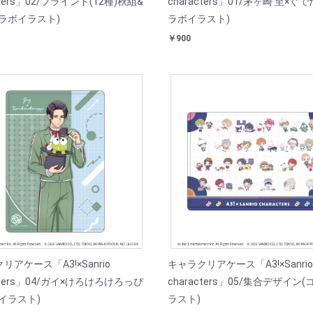
cters」02/ブラインド(12種)秋組&
characters」01/茅ヶ崎 至×ぐ
ラボイラスト)
ラボイラスト)
￥900
リアケース「A3!×Sanrio
キャラクリアケース「A3!×Sanrio
acters」04/ガイ×けろけろけろっぴ
characters」05/集合デザイン
イラスト)
ラスト)