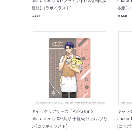
characters」01/ブラインド(12種)春組&
chara
夏組(コラボイラスト)
冬組(コ
￥660
￥660
キャラクリアケース「A3!×Sanrio
キャラク
characters」03/兵頭 十座×ポムポムプリ
char
ン(コラボイラスト)
(コラボ