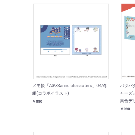
SOL
メモ帳「A3!×Sanrio characters」04/冬
パタパ
組(コラボイラスト)
ャーズ
集合デ
￥880
￥990