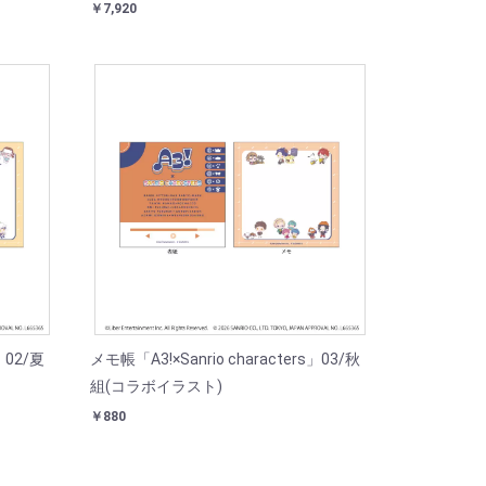
￥7,920
」02/夏
メモ帳「A3!×Sanrio characters」03/秋
組(コラボイラスト)
￥880