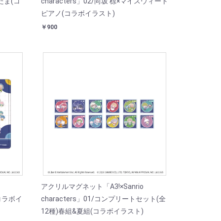
でたま(コ
characters」02/向坂 椋×マイスウィート
ピアノ(コラボイラスト)
￥900
アクリルマグネット「A3!×Sanrio
(コラボイ
characters」01/コンプリートセット(全
12種)春組&夏組(コラボイラスト)