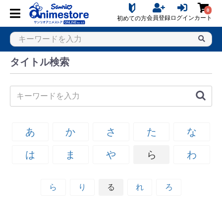
0
会員登録
ログイン
カート
初めての方
タイトル検索
あ
か
さ
た
な
は
ま
や
ら
わ
ら
り
る
れ
ろ