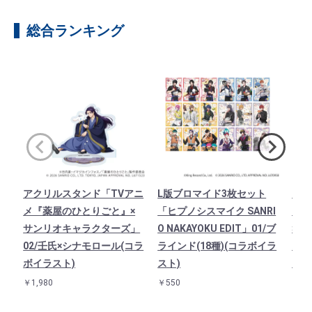
総合ランキング
アクリルスタンド「TVアニ
L版ブロマイド3枚セット
キャ
メ『薬屋のひとりごと』×
「ヒプノシスマイク SANRI
ニメ
サンリオキャラクターズ」
O NAKAYOKU EDIT」01/ブ
×サ
02/壬氏×シナモロール(コラ
ラインド(18種)(コラボイラ
ズ」
ボイラスト)
スト)
(コ
￥1,980
￥550
￥90