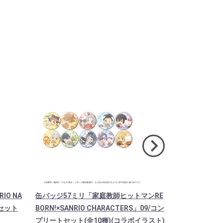
O NA
缶バッジ57ミリ「家庭教師ヒットマンRE
星型ナスカン
トセット
BORN!×SANRIO CHARACTERS」09/コン
庭教師ヒットマンR
プリートセット(全10種)(コラボイラスト)
RACTERS」