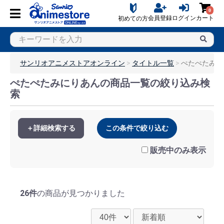
0
会員登録
ログイン
カート
初めての方
サンリオアニメストアオンライン
タイトル一覧
ぺたぺたみに
ぺたぺたみにりあんの商品一覧の絞り込み検
索
＋詳細検索する
この条件で絞り込む
販売中のみ表示
26件
の商品が見つかりました