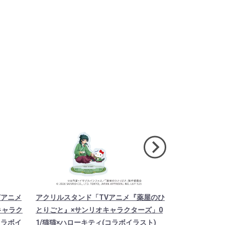
Vアニメ
アクリルスタンド「TVアニメ『薬屋のひ
キャラクリア
キャラク
とりごと』×サンリオキャラクターズ」0
ひとりごと』
コラボイ
1/猫猫×ハローキティ(コラボイラスト)
01/集合デザ