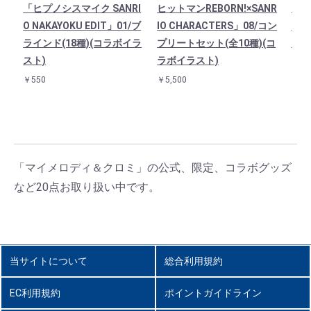
「ヒプノシスマイク SANRI
ヒットマンREBORN!×SANR
ク S
O NAKAYOKU EDIT」01/ブ
IO CHARACTERS」08/コン
T」
ラインド(18種)(コラボイラ
プリートセット(全10種)(コ
(全
スト)
ラボイラスト)
￥4,9
￥550
￥5,500
「マイメロディ＆クロミ」の公式、限定、コラボグッズ
など20点お取り扱い中です。
当サイトについて
総合利用規約
EC利用規約
ポイントガイドライン