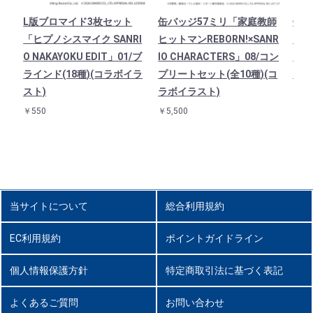
L版ブロマイド3枚セット
缶バッジ57ミリ「家庭教師
缶バ
「ヒプノシスマイク SANRI
ヒットマンREBORN!×SANR
ク S
O NAKAYOKU EDIT」01/ブ
IO CHARACTERS」08/コン
T」
ラインド(18種)(コラボイラ
プリートセット(全10種)(コ
(全
スト)
ラボイラスト)
￥4,9
￥550
￥5,500
当サイトについて
総合利用規約
EC利用規約
ポイントガイドライン
個人情報保護方針
特定商取引法に基づく表記
よくあるご質問
お問い合わせ