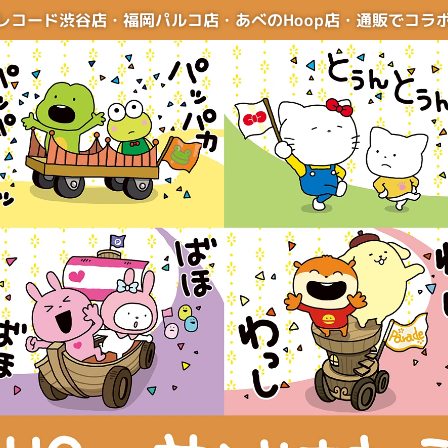
レコード渋谷店・福岡パルコ店・あべのHoop店
・
通販でコラ