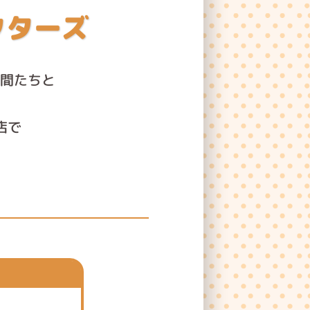
クターズ
仲間たちと
店
で